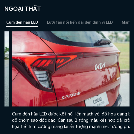
NGOẠI THẤT
Cụm đèn hậu LED
Lưới tản nối liền dải đèn định vị LED
Mâm xe 
Cụm đèn hậu LED được kết nối liền mạch với đồ họa dạng bản
đồ chòm sao độc đáo. Cản sau 2 tông màu kết hợp dải crôm
họa tiết kim cương mang lại ấn tượng mạnh mẽ, tương phản.