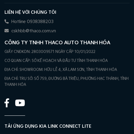
LIÊN HỆ VỚI CHÚNG TÔI
Hotline 0938388203
cskhbb@thaco.com.vn
CÔNG TY TNHH THACO AUTO THANH HÓA
GIẤY CNĐKDN: 2803009571 NGÀY CẤP 10/01/2022
CƠ QUAN CẤP: SỞ KẾ HOẠCH VÀ ĐẦU TƯ TỈNH THANH HÓA
ĐỊA CHỈ: SHOWROOM: HỮU LỄ 4, XÃ LAM SƠN, TỈNH THANH HÓA
ĐỊA CHỈ: TRỤ SỞ: SỐ 759, ĐƯỜNG BÀ TRIỆU, PHƯỜNG HẠC THÀNH, TỈNH
THANH HÓA
TẢI ỨNG DỤNG KIA LINK CONNECT LITE