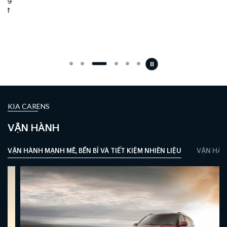
KIA CARENS
VẬN HÀNH
VẬN HÀNH MẠNH MẼ, BỀN BỈ VÀ TIẾT KIỆM NHIÊN LIỆU
VẬN HÀN