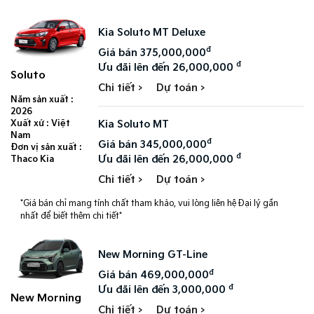
Kia Soluto MT Deluxe
đ
Giá bán 375,000,000
đ
Ưu đãi lên đến 26,000,000
Soluto
Chi tiết >
Dự toán >
Năm sản xuất :
2026
Kia Soluto MT
Xuất xứ : Việt
Nam
đ
Giá bán 345,000,000
Đơn vị sản xuất :
đ
Ưu đãi lên đến 26,000,000
Thaco Kia
Chi tiết >
Dự toán >
*Giá bán chỉ mang tính chất tham khảo, vui lòng liên hệ Đại lý gần
nhất để biết thêm chi tiết*
New Morning GT-Line
đ
Giá bán 469,000,000
đ
Ưu đãi lên đến 3,000,000
New Morning
Chi tiết >
Dự toán >