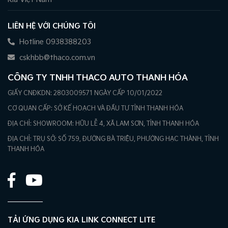
LIÊN HỆ VỚI CHÚNG TÔI
Hotline 0938388203
cskhbb@thaco.com.vn
CÔNG TY TNHH THACO AUTO THANH HÓA
GIẤY CNĐKDN: 2803009571 NGÀY CẤP 10/01/2022
CƠ QUAN CẤP: SỞ KẾ HOẠCH VÀ ĐẦU TƯ TỈNH THANH HÓA
ĐỊA CHỈ: SHOWROOM: HỮU LỄ 4, XÃ LAM SƠN, TỈNH THANH HÓA
ĐỊA CHỈ: TRỤ SỞ: SỐ 759, ĐƯỜNG BÀ TRIỆU, PHƯỜNG HẠC THÀNH, TỈNH
THANH HÓA
TẢI ỨNG DỤNG KIA LINK CONNECT LITE