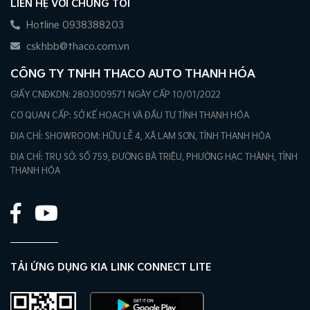
LIÊN HỆ VỚI CHÚNG TÔI
Hotline 0938388203
cskhbb@thaco.com.vn
CÔNG TY TNHH THACO AUTO THANH HÓA
GIẤY CNĐKDN: 2803009571 NGÀY CẤP 10/01/2022
CƠ QUAN CẤP: SỞ KẾ HOẠCH VÀ ĐẦU TƯ TỈNH THANH HÓA
ĐỊA CHỈ: SHOWROOM: HỮU LỄ 4, XÃ LAM SƠN, TỈNH THANH HÓA
ĐỊA CHỈ: TRỤ SỞ: SỐ 759, ĐƯỜNG BÀ TRIỆU, PHƯỜNG HẠC THÀNH, TỈNH
THANH HÓA
TẢI ỨNG DỤNG KIA LINK CONNECT LITE