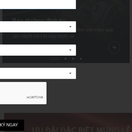
Bảo dưỡng định kỳ
Kiểm tra, bảo dưỡng định kỳ, đảm bảo hiệu quả
vận hành bền bỉ của chiếc xe
Tin mới
KÝ NGAY