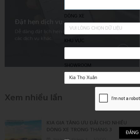
DÒNG XE
Đặt hẹn dịch vụ
VUI LÒNG CHỌN DỮ LIỆU
Dễ dàng đặt lịch hẹn bảo dưỡng, sửa chữa hoặc
các dịch vụ khác.
KHU VỰC
SHOWROOM
Kia Thọ Xuân
Xem nhiều lần
KIA GIA TĂNG ƯU ĐÃI CHO NHIỀU
DÒNG XE TRONG THÁNG 3
ĐĂNG 
Ngày 13 tháng 3
10:00