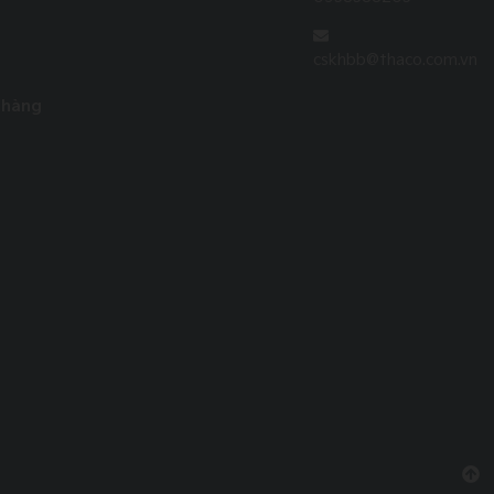
cskhbb@thaco.com.vn
 hàng