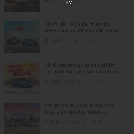
Kia ưu đãi 100% phí trước bạ,
thêm nhiều ưu đãi hấp dẫn trong
tháng 4
Ngày 6 tháng 4
13:45
Kia K3 ưu đãi tương đương 50%
phí trước bạ, tăng sức cạnh tranh
với các mẫu xe trong phân khúc C-
Ngày 21 tháng 3
17:20
sedan
SỞ HỮU XE KIA VỚI GIÁ ƯU ĐÃI
ĐẶC BIỆT TRONG THÁNG 2
Ngày 20 tháng 2
14:10