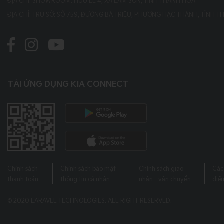
ĐỊA CHỈ: SHOWROOM: HỮU LỄ 4, XÃ LAM SƠN, TỈNH THANH HÓA
ĐỊA CHỈ: TRỤ SỞ: SỐ 759, ĐƯỜNG BÀ TRIỆU, PHƯỜNG HẠC THÀNH, TỈNH 
TẢI ỨNG DỤNG KIA CONNECT
Chính sách
Chính sách bảo mật
Chính sách giao
Các
thanh toán
thông tin cá nhân
nhận - vận chuyển
điề
© 2020 LARAVEL TECHNOLOGIES. ALL RIGHT RESERVED.