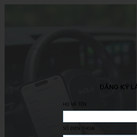
ĐĂNG KÝ LÁ
HỌ VÀ TÊN
SỐ ĐIỆN THOẠI