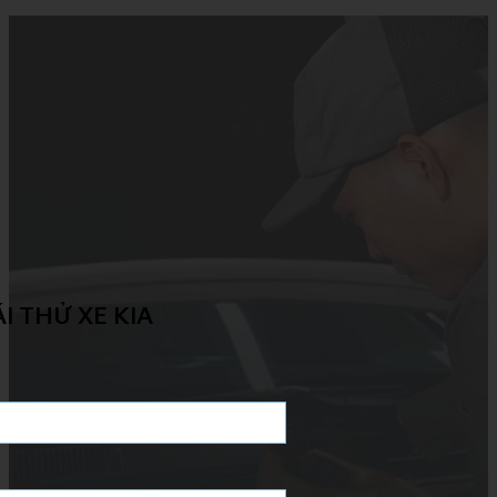
I THỬ XE KIA