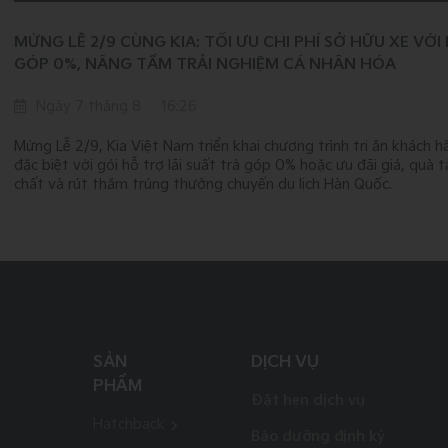
MỪNG LỄ 2/9 CÙNG KIA: TỐI ƯU CHI PHÍ SỞ HỮU XE VỚI
GÓP 0%, NÂNG TẦM TRẢI NGHIỆM CÁ NHÂN HÓA
Ngày 7 tháng 8
16:26
Mừng Lễ 2/9, Kia Việt Nam triển khai chương trình tri ân khách h
đặc biệt với gói hỗ trợ lãi suất trả góp 0% hoặc ưu đãi giá, quà
chất và rút thăm trúng thưởng chuyến du lịch Hàn Quốc.
SẢN
DỊCH VỤ
PHẨM
Đặt hẹn dịch vụ
Hatchback
Bảo dưỡng định kỳ