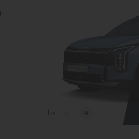
D
1
/
5