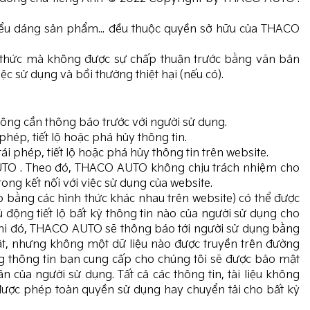
iểu dáng sản phẩm... đều thuộc quyền sở hữu của THACO
nh thức mà không được sự chấp thuận trước bằng văn bản
ử dụng và bồi thường thiệt hại (nếu có).
ng cần thông báo trước với người sử dụng.
ép, tiết lộ hoặc phá hủy thông tin.
 phép, tiết lộ hoặc phá hủy thông tin trên website.
 AUTO . Theo đó, THACO AUTO không chịu trách nhiệm cho
rong kết nối với việc sử dụng của website.
p bằng các hình thức khác nhau trên website) có thể được
ng tiết lộ bất kỳ thông tin nào của người sử dụng cho
 Khi đó, THACO AUTO sẽ thông báo tới người sử dụng bằng
ật, nhưng không một dữ liệu nào được truyền trên đường
 thông tin bạn cung cấp cho chúng tôi sẽ được bảo mật
 của người sử dụng. Tất cả các thông tin, tài liệu không
được phép toàn quyền sử dụng hay chuyển tải cho bất kỳ