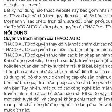
All rights reserved.'.
Bất kỳ nội dung nào thuộc website này bao gồm nhãn h
AUTO và được bảo hộ theo quy định của Luật Sở hữu trí tu
Mọi hành vi sao chép, trích dẫn, sửa đổi, phân phối, 
của THACO AUTO là xâm phạm quyền của THACO AUTO . TH
NỘI DUNG
Quyền và trách nhiệm của
THACO AUTO
THACO AUTO có quyền thay đổi và/hoặc chấm dứt các nội
THACO AUTO có quyền thực hiện các biện pháp an ninh để b
THACO AUTO có quyền thực hiện các biện pháp an ninh để b
Khi sử dụng website, thông tin sẽ được truyền qua một
hoặc liên quan đến bất kỳ sự chậm trễ, thất bại, bị gián đ
Thông tin cá nhân như địa chỉ, email, số điện thoại của
sử dụng nội bộ cho mục đích nâng cấp các sản phẩm, d
bên thứ ba, ngoại trừ trường hợp có yêu cầu bằng văn b
văn bản. Tuy nhiên, mặc dù có các công nghệ bảo mật v
truyền internet mà có thể được bảo mật 100%. Do vậy,
một cách tuyệt đối, và cũng sẽ không chịu trách nhiệm t
mang tính chất riêng tư được người sử dụng đưa lên we
mục đích nào.