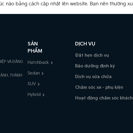
úc nào bằng cách cập nhật lên website. Bạn nên thường xu
SẢN
DỊCH VỤ
PHẨM
Đặt hẹn dịch vụ
IỆP VÀ ĐĂNG
Hatchback
Bảo dưỡng định kỳ
Sedan
THÀNH, THÀNH
Dịch vụ sửa chữa
SUV
Chăm sóc xe - phụ kiện
Hybrid
Hoạt động chăm sóc khách