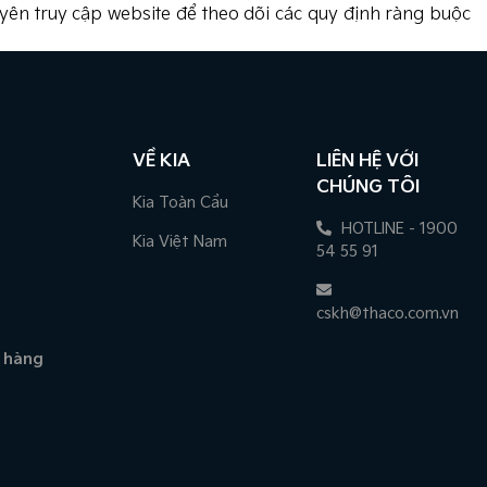
yên truy cập website để theo dõi các quy định ràng buộc
VỀ KIA
LIÊN HỆ VỚI
CHÚNG TÔI
Kia Toàn Cầu
HOTLINE - 1900
Kia Việt Nam
54 55 91
cskh@thaco.com.vn
 hàng