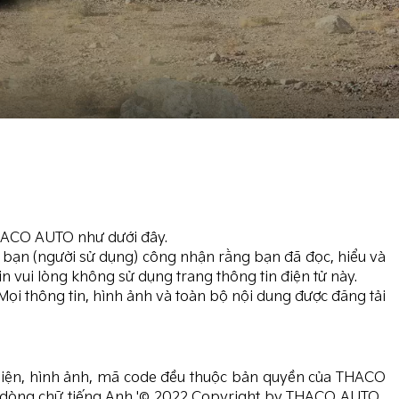
THACO AUTO như dưới đây.
y, bạn (người sử dụng) công nhận rằng bạn đã đọc, hiểu và
in vui lòng không sử dụng trang thông tin điện tử này.
i thông tin, hình ảnh và toàn bộ nội dung được đăng tải
o diện, hình ảnh, mã code đều thuộc bản quyền của THACO
dòng chữ tiếng Anh '© 2022 Copyright by THACO AUTO .