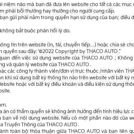
niệm nào mà bạn đã đưa lên website cho tất cả các mục đí
m phải bồi thường hay thưởng cho người cung cấp.
mà bạn gửi phải nằm trong quyền hạn sử dụng của bạn; đi
không bắt buộc phản hồi lý do.
g tin trên website (in, tải, chuyển tiếp…) hoặc chia sẻ c
bản quyền sau đây: '©2022 Copyright by THACO AUTO .”
 quan đến việc sử dụng website của THACO AUTO ; Không 
ng và quản lý website của THACO AUTO .
các công ty thành viên/đơn vị trực thuộc /nhân viên THA
bạn khi sử dụng bất kỳ thông tin nào trên website với bất kỳ 
ebsite hoặc với bất kỳ điều khoản và điều kiện sử dụng thô
site.
am.
a án có thẩm quyền sẽ không ảnh hưởng đến tính hiệu lực củ
bạn về nội dung website. Nếu có một phần nào đó của we
 Hóa Truyền Thông của THACO AUTO .
hành toàn bộ thỏa thuận giữa THACO AUTO và bạn liên qu