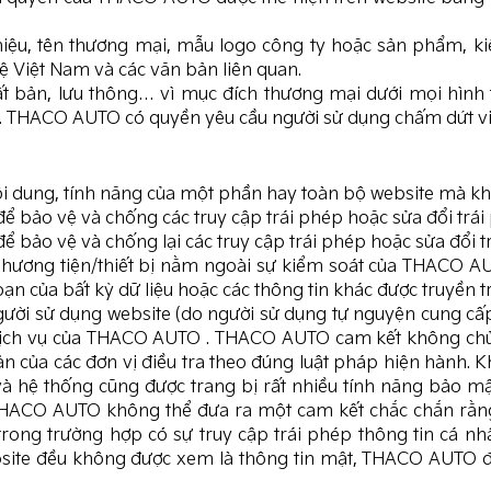
iệu, tên thương mại, mẫu logo công ty hoặc sản phẩm, k
ệ Việt Nam và các văn bản liên quan.
xuất bản, lưu thông… vì mục đích thương mại dưới mọi hì
ACO AUTO có quyền yêu cầu người sử dụng chấm dứt việc s
 dung, tính năng của một phần hay toàn bộ website mà khô
ảo vệ và chống các truy cập trái phép hoặc sửa đổi trái ph
ảo vệ và chống lại các truy cập trái phép hoặc sửa đổi trái
 phương tiện/thiết bị nằm ngoài sự kiểm soát của THACO
oạn của bất kỳ dữ liệu hoặc các thông tin khác được truyền t
 người sử dụng website (do người sử dụng tự nguyện cung cấ
ịch vụ của THACO AUTO . THACO AUTO cam kết không chủ độ
ản của các đơn vị điều tra theo đúng luật pháp hiện hành.
à hệ thống cũng được trang bị rất nhiều tính năng bảo m
 THACO AUTO không thể đưa ra một cam kết chắc chắn rằng
rong trường hợp có sự truy cập trái phép thông tin cá nhân
bsite đều không được xem là thông tin mật, THACO AUTO 