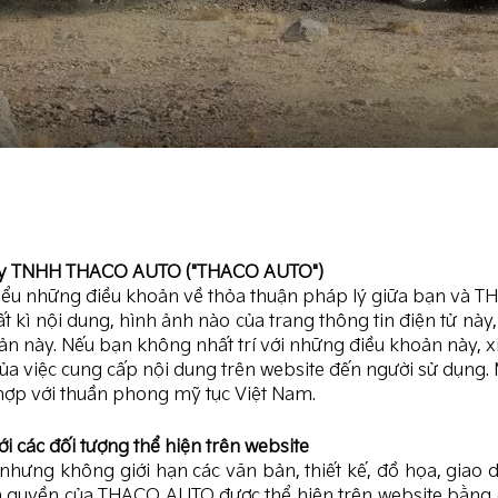
ty TNHH THACO AUTO ("
THACO AUTO")
hiểu những điều khoản về thỏa thuận pháp lý giữa bạn và 
t kì nội dung, hình ảnh nào của trang thông tin điện tử nà
oản này. Nếu bạn không nhất trí với những điều khoản này, x
việc cung cấp nội dung trên website đến người sử dụng. Mọ
 hợp với thuần phong mỹ tục Việt Nam.
 các đối tượng thể hiện trên website
nhưng không giới hạn các văn bản, thiết kế, đồ họa, gia
quyền của THACO AUTO được thể hiện trên website bằng 