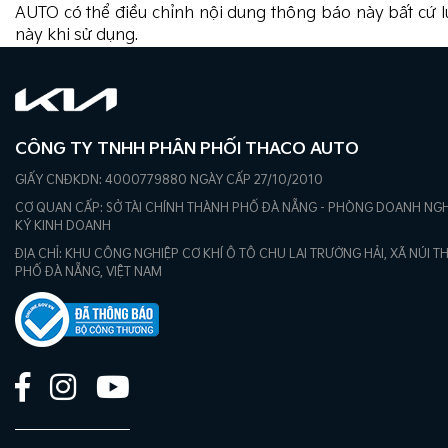
AUTO có thể điều chỉnh nội dung thông báo này bất cứ l
này khi sử dụng.
CÔNG TY TNHH PHÂN PHỐI THACO AUTO
GIẤY CNĐKDN: 4000779880 NGÀY CẤP 27/10/2010
CƠ QUAN CẤP: SỞ TÀI CHÍNH THÀNH PHỐ ĐÀ NẴNG - PHÒNG DOANH NGH
KÝ KINH DOANH
ĐỊA CHỈ: KHU CÔNG NGHIỆP CƠ KHÍ Ô TÔ CHU LAI TRƯỜNG HẢI, XÃ NÚI 
PHỐ ĐÀ NẴNG, VIỆT NAM