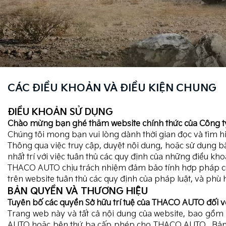
CÁC ĐIỀU KHOẢN VÀ ĐIỀU KIỆN CHUNG
ĐIỀU KHOẢN SỬ DỤNG
Chào mừng bạn ghé thăm website chính thức của Công 
Chúng tôi mong bạn vui lòng dành thời gian đọc và tìm 
Thông qua việc truy cập, duyệt nội dung, hoặc sử dụng bấ
nhất trí với việc tuân thủ các quy định của những điều kh
THACO AUTO chịu trách nhiệm đảm bảo tính hợp pháp của 
trên website tuân thủ các quy định của pháp luật, và phù
BẢN QUYỀN VÀ THƯƠNG HIỆU
Tuyên bố các quyền Sở hữu trí tuệ của THACO AUTO đối với
Trang web này và tất cả nội dung của website, bao gồm 
AUTO hoặc bên thứ ba cấp phép cho THACO AUTO . Bản 