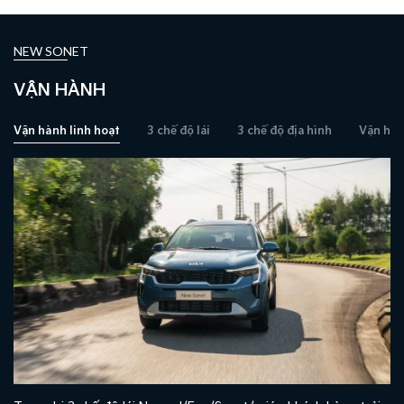
NEW SONET
VẬN HÀNH
Vận hành linh hoạt
3 chế độ lái
3 chế độ địa hình
Vận hàn