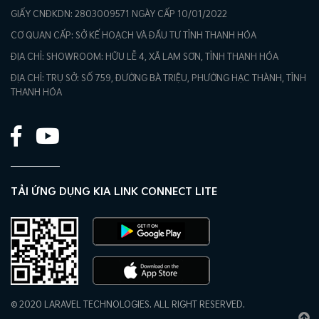
GIẤY CNĐKDN: 2803009571 NGÀY CẤP 10/01/2022
CƠ QUAN CẤP: SỞ KẾ HOẠCH VÀ ĐẦU TƯ TỈNH THANH HÓA
ĐỊA CHỈ: SHOWROOM: HỮU LỄ 4, XÃ LAM SƠN, TỈNH THANH HÓA
ĐỊA CHỈ: TRỤ SỞ: SỐ 759, ĐƯỜNG BÀ TRIỆU, PHƯỜNG HẠC THÀNH, TỈNH
THANH HÓA
TẢI ỨNG DỤNG KIA LINK CONNECT LITE
© 2020 LARAVEL TECHNOLOGIES. ALL RIGHT RESERVED.