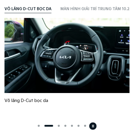
VÔ LĂNG D-CUT​ BỌC DA
MÀN HÌNH GIẢI TRÍ TRUNG TÂM 10.25”​
Vô lăng D-Cut bọc da
h