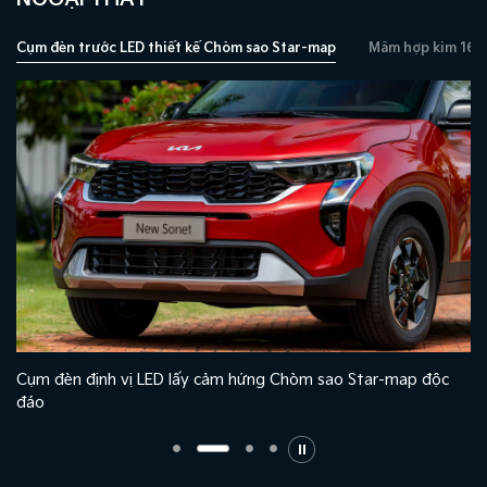
Cụm đèn trước LED thiết kế Chòm sao Star-map
Mâm hợp kim 16 i
Cụm đèn định vị LED lấy cảm hứng Chòm sao Star-map độc
đáo