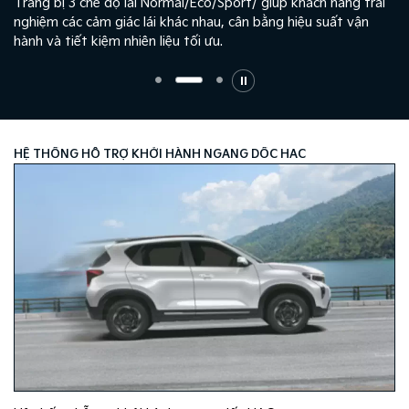
g
Trang bị 3 chế độ lái Normal/Eco/Sport/ giúp khách hàng trải
nghiệm các cảm giác lái khác nhau, cân bằng hiệu suất vận
hành và tiết kiệm nhiên liệu tối ưu.
HỆ THỐNG HỖ TRỢ KHỞI HÀNH NGANG DỐC HAC