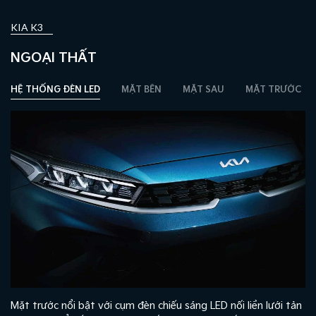
KIA K3
NGOẠI THẤT
HỆ THỐNG ĐÈN LED
MẶT BÊN
MẶT SAU
MẶT TRƯỚC
i
Mặt trước nổi bật với cụm đèn chiếu sáng LED nối liền lưới tản