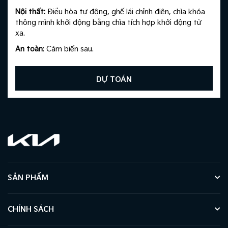
Nội thất:
Điều hòa tự động, ghế lái chỉnh điện, chìa khóa
thông mình khởi động bằng chìa tích hợp khởi động từ
xa.​
An toàn
: Cảm biến sau.​
DỰ TOÁN
SẢN PHẨM
CHÍNH SÁCH