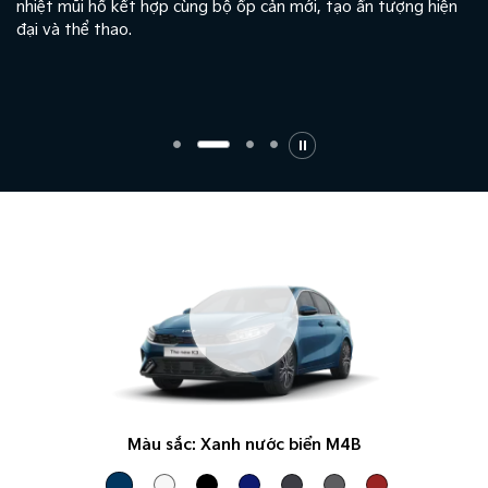
nhiệt mũi hổ kết hợp cùng bộ ốp cản mới, tạo ấn tượng hiện
đại và thể thao.
Màu sắc:
Xanh nước biển M4B