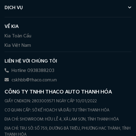
DỊCH VỤ
VỀ KIA
Kia Toàn Cầu
Kia Việt Nam
LIÊN HỆ VỚI CHÚNG TÔI
Hotline 0938388203
cskhbb@thaco.com.vn
CÔNG TY TNHH THACO AUTO THANH HÓA
GIẤY CNĐKDN: 2803009571 NGÀY CẤP 10/01/2022
CƠ QUAN CẤP: SỞ KẾ HOẠCH VÀ ĐẦU TƯ TỈNH THANH HÓA
ĐỊA CHỈ: SHOWROOM: HỮU LỄ 4, XÃ LAM SƠN, TỈNH THANH HÓA
ĐỊA CHỈ: TRỤ SỞ: SỐ 759, ĐƯỜNG BÀ TRIỆU, PHƯỜNG HẠC THÀNH, TỈNH
THANH HÓA