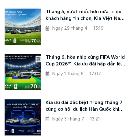
Tháng 5, vượt mốc hơn nửa triệu
Ngày 7 tháng 8
khách hàng tin chọn, Kia Việt Nam
ưu đãi đặc biệt đồng hành cùng
Ngày 29 tháng 4
15:16
World Cup 2026
Tháng 6, hòa nhịp cùng FIFA World
Cup 2026™ Kia ưu đãi hấp dẫn lên
đến 70 triệu đồng
Ngày 1 tháng 6
17:07
Kia ưu đãi đặc biệt trong tháng 7
cùng cơ hội du lịch Hàn Quốc khi
mua xe Kia SUV thế hệ mới
Ngày 3 tháng 7
13:21