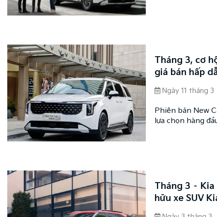
mức giá dễ tiếp c
gia đình đa thế h
chuyển cao cấp.
Tháng 3, cơ h
giá bán hấp d
Ngày 11 tháng 3
Phiên bản New Ca
lựa chọn hàng đầ
đại, thiết kế sang
1,519 tỷ đồng.
Tháng 3 – Kia 
hữu xe SUV Kia
Ngày 3 tháng 3