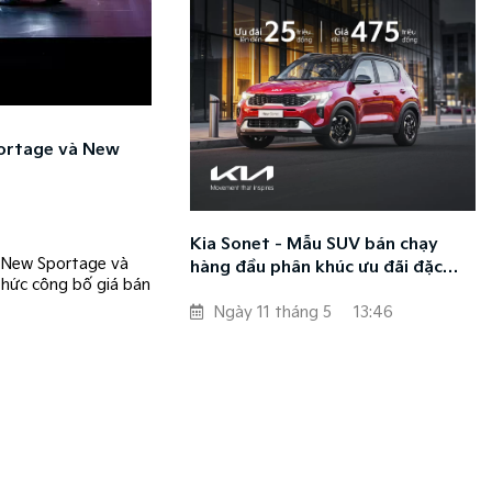
ortage và New
Kia Sonet - Mẫu SUV bán chạy
d New Sportage và
hàng đầu phân khúc ưu đãi đặc
hức công bố giá bán
biệt, giá chỉ từ 475 triệu đồng
Ngày 11 tháng 5
13:46