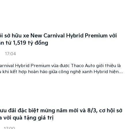
ận chỉ từ 1,519 tỷ đồng, là lựa chọn hợp lý cho khách hàng
ệ, doanh nghiệp và khách hàng kinh doanh dịch vụ vận
ội sở hữu xe New Carnival Hybrid Premium với
ẫn từ 1,519 tỷ đồng
17:04
rnival Hybrid Premium vừa được Thaco Auto giới thiệu là
u khi kết hợp hoàn hảo giữa công nghệ xanh Hybrid hiện
 trọng, tiện nghi cao cấp cùng mức giá dễ tiếp cận chỉ từ
ưu đãi đặc biệt mừng năm mới và 8/3, cơ hội sở
 với quà tặng giá trị
17:00