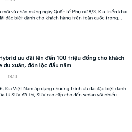
 mới và chào mừng ngày Quốc tế Phụ nữ 8/3, Kia triển khai
đãi đặc biệt dành cho khách hàng trên toàn quốc trong
y là dịp để Kia đồng hành cùng khách hàng Việt trong hành
hương tiện di chuyển, mang đến những chuyến đi thuận
hiều trải nghiệm trọn vẹn.
Hybrid ưu đãi lên đến 100 triệu đồng cho khách
e du xuân, đón lộc đầu năm
2
18:13
6, Kia Việt Nam áp dụng chương trình ưu đãi đặc biệt dành
ia từ SUV đô thị, SUV cao cấp cho đến sedan với nhiều
.