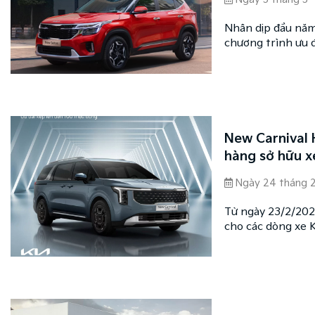
Nhân dịp đầu năm
chương trình ưu 
tháng 3/2026. Đâ
trình lựa chọn p
tiện, an tâm và n
New Carnival 
hàng sở hữu x
Ngày 24 tháng 
Từ ngày 23/2/202
cho các dòng xe K
quyền lợi hấp dẫn