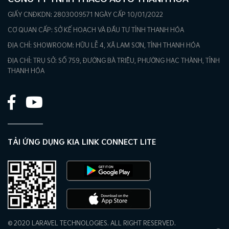
GIẤY CNĐKDN: 2803009571 NGÀY CẤP 10/01/2022
CƠ QUAN CẤP: SỞ KẾ HOẠCH VÀ ĐẦU TƯ TỈNH THANH HÓA
ĐỊA CHỈ: SHOWROOM: HỮU LỄ 4, XÃ LAM SƠN, TỈNH THANH HÓA
ĐỊA CHỈ: TRỤ SỞ: SỐ 759, ĐƯỜNG BÀ TRIỆU, PHƯỜNG HẠC THÀNH, TỈNH
THANH HÓA
TẢI ỨNG DỤNG KIA LINK CONNECT LITE
© 2020 LARAVEL TECHNOLOGIES. ALL RIGHT RESERVED.