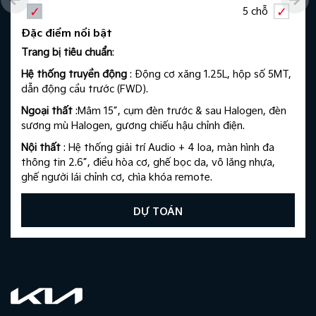
5 chỗ
Đặc điểm nổi bật
Trang bị tiêu chuẩn
: ​
Hệ thống truyền động
: Động cơ xăng 1.25L, hộp số 5MT,
dẫn động cầu trước (FWD).
Ngoại thất
:Mâm 15”, cụm đèn trước & sau Halogen, đèn
sương mù Halogen, gương chiếu hậu chỉnh điện.​
Nội thất
: Hệ thống giải trí Audio + 4 loa, màn hình đa
thông tin 2.6”, điều hòa cơ, ghế bọc da, vô lăng nhựa,
ghế người lái chỉnh cơ, chìa khóa remote.​
An toàn
: Phanh ABS, EBD, 2 túi khí.​
DỰ TOÁN