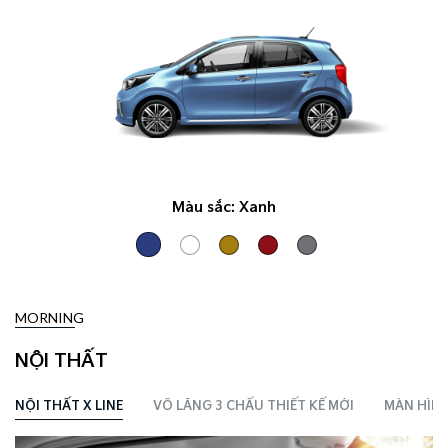
Màu sắc:
Xanh
MORNING
NỘI THẤT
NỘI THẤT X LINE
VÔ LĂNG 3 CHẤU THIẾT KẾ MỚI
MÀN HÌNH