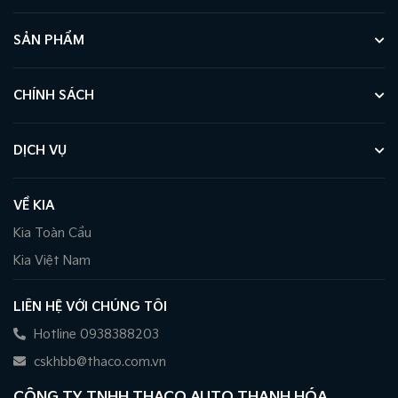
SẢN PHẨM
CHÍNH SÁCH
DỊCH VỤ
VỀ KIA
Kia Toàn Cầu
Kia Việt Nam
LIÊN HỆ VỚI CHÚNG TÔI
Hotline 0938388203
cskhbb@thaco.com.vn
CÔNG TY TNHH THACO AUTO THANH HÓA