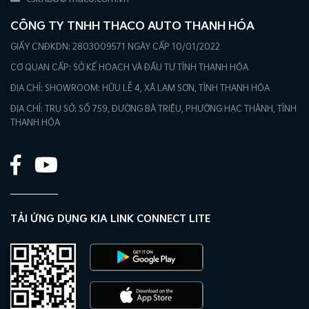
CÔNG TY TNHH THACO AUTO THANH HÓA
GIẤY CNĐKDN: 2803009571 NGÀY CẤP 10/01/2022
CƠ QUAN CẤP: SỞ KẾ HOẠCH VÀ ĐẦU TƯ TỈNH THANH HÓA
ĐỊA CHỈ: SHOWROOM: HỮU LỄ 4, XÃ LAM SƠN, TỈNH THANH HÓA
ĐỊA CHỈ: TRỤ SỞ: SỐ 759, ĐƯỜNG BÀ TRIỆU, PHƯỜNG HẠC THÀNH, TỈNH
THANH HÓA
TẢI ỨNG DỤNG KIA LINK CONNECT LITE