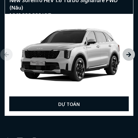
New Sorento HEV 1.6 Turbo Signature FWD
(Nâu)
1.349.000.000
VND
DỰ TOÁN