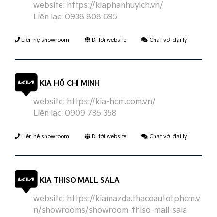
website:
https://kiaphanhuyich.vn/
Liên lạc:
0938 808 695
Liên hệ showroom
Đi tới website
Chat với đại lý
KIA HỒ CHÍ MINH
website:
https://kia-hcm.com.vn/
Liên lạc:
0909 785 358
Liên hệ showroom
Đi tới website
Chat với đại lý
KIA THISO MALL SALA
website:
https://kiamazda.thacoautotphcm.v
n/showrooms/showroom-thiso-mall-sala