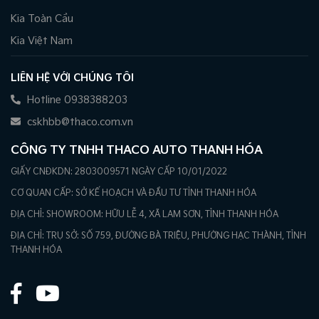
Kia Toàn Cầu
Kia Việt Nam
LIÊN HỆ VỚI CHÚNG TÔI
Hotline 0938388203
cskhbb@thaco.com.vn
CÔNG TY TNHH THACO AUTO THANH HÓA
GIẤY CNĐKDN: 2803009571 NGÀY CẤP 10/01/2022
CƠ QUAN CẤP: SỞ KẾ HOẠCH VÀ ĐẦU TƯ TỈNH THANH HÓA
ĐỊA CHỈ: SHOWROOM: HỮU LỄ 4, XÃ LAM SƠN, TỈNH THANH HÓA
ĐỊA CHỈ: TRỤ SỞ: SỐ 759, ĐƯỜNG BÀ TRIỆU, PHƯỜNG HẠC THÀNH, TỈNH
THANH HÓA