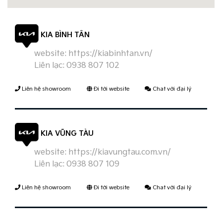
KIA BÌNH TÂN
website:
https://kiabinhtan.vn/
Liên lạc:
0938 807 102
Liên hệ showroom
Đi tới website
Chat với đại lý
KIA VŨNG TÀU
website:
https://kiavungtau.com.vn/
Liên lạc:
0938 807 109
Liên hệ showroom
Đi tới website
Chat với đại lý