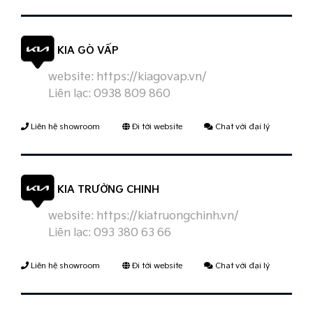
KIA GÒ VẤP
website:
https://kiagovap.vn/
Liên lạc:
0938 809 860
Liên hệ showroom
Đi tới website
Chat với đại lý
KIA TRƯỜNG CHINH
website:
https://kiatruongchinh.vn/
Liên lạc:
093 380 63 66
Liên hệ showroom
Đi tới website
Chat với đại lý