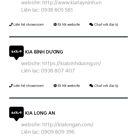
website:
http://www.kiatayninh.vn
Liên lạc:
0938 805 581
Liên hệ showroom
Đi tới website
Chat với đại lý
KIA BÌNH DƯƠNG
website:
https://kiabinhduong.vn/
Liên lạc:
0938 807 407
Liên hệ showroom
Đi tới website
Chat với đại lý
KIA LONG AN
website:
http://kialongan.com/
Liên lạc:
0909 809 396