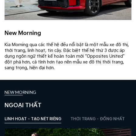
New Morning
Kia Morning qua các thế hệ đều nổi bật là một mẫu xe đô thị,
thời trang, linh hoạt, tin cậy. Đặc biệt thế hệ thứ 3 được áp
dụng ngôn ngữ thiết kế hoàn toàn mới “Opposites United”
đột phá hơn, cá tính hơn tạo nên mẫu xe đô thị thời trang,
sang trọng, hiện đại hơn.
NEW MORNING
NGOẠI THẤT
LINH HOẠT – TẠO NÉT RIÊNG
THỜI TRANG – ĐỒNG NHẤT