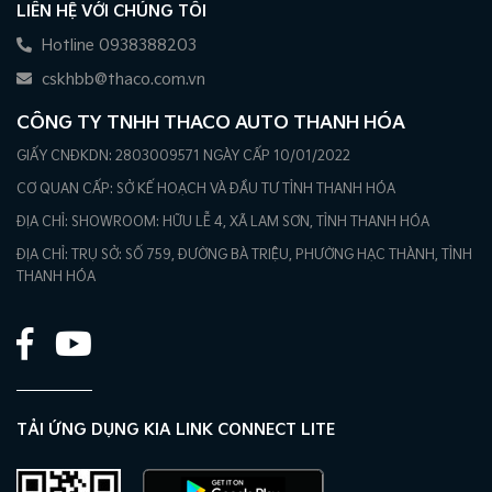
LIÊN HỆ VỚI CHÚNG TÔI
Hotline 0938388203
cskhbb@thaco.com.vn
CÔNG TY TNHH THACO AUTO THANH HÓA
GIẤY CNĐKDN: 2803009571 NGÀY CẤP 10/01/2022
CƠ QUAN CẤP: SỞ KẾ HOẠCH VÀ ĐẦU TƯ TỈNH THANH HÓA
ĐỊA CHỈ: SHOWROOM: HỮU LỄ 4, XÃ LAM SƠN, TỈNH THANH HÓA
ĐỊA CHỈ: TRỤ SỞ: SỐ 759, ĐƯỜNG BÀ TRIỆU, PHƯỜNG HẠC THÀNH, TỈNH
THANH HÓA
TẢI ỨNG DỤNG KIA LINK CONNECT LITE