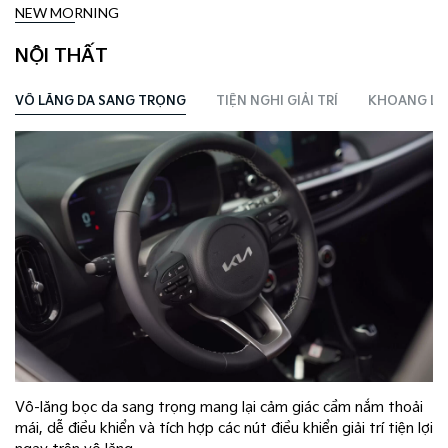
NEW MORNING
NỘI THẤT
VÔ LĂNG DA SANG TRỌNG
TIỆN NGHI GIẢI TRÍ
KHOANG LÁI
Vô-lăng bọc da sang trọng mang lại cảm giác cầm nắm thoải
m
mái, dễ điều khiển và tích hợp các nút điều khiển giải trí tiện lợi