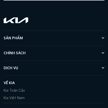
Kết nối Apple Carplay & Android Auto không dây (mới)
Hệ thống âm thanh 4 loa
Vận hành:
Động cơ 1.25L – hộp số 4AT
Hệ thống treo trước Mc Pherson
Hệ thống treo sau Thanh xoắn
Hệ thống phanh đĩa phía trước
Hệ thống phanh tang trống phía sau
SẢN PHẨM
An toàn:
2 túi khí
CHÍNH SÁCH
Camera lùi
Hệ thống hỗ trợ chống bó cứng phanh ABS (Anti-Lock
Brake System)
DỊCH VỤ
Hệ thống phân bổ lực phanh điện tử EBD (Electronic
Brake-Force Distribution)
Móc ghế an toàn cho trẻ em ISOFIX (International
VỀ KIA
Standard Organization Fix)
Kia Toàn Cầu
Kia Việt Nam