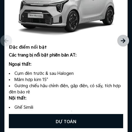
Đặc điểm nổi bật
Các trang bị nổi bật phiên bản AT:
Ngoại thất:
Cụm đèn trước & sau Halogen
Mâm hợp kim 15”
Gương chiếu hậu chỉnh điện, gập điện, có sấy, tích hợp
đèn báo rẽ
Nội thất:
Ghế Simili
Màn hình đa thông tin đơn sắc (Monochrome LCD)
(mới)
DỰ TOÁN
Màn hình giải trí Android 8”cảm ứng (mới)