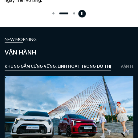
ngay trên vô lăng.
NEW MORNING
VẬN HÀNH
KHUNG GẦM CỨNG VỮNG, LINH HOẠT TRONG ĐÔ THỊ
VẬN HÀN