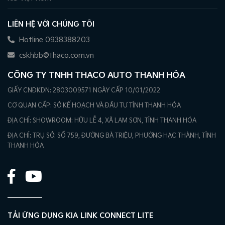
LIÊN HỆ VỚI CHÚNG TÔI
Hotline 0938388203
cskhbb@thaco.com.vn
CÔNG TY TNHH THACO AUTO THANH HÓA
GIẤY CNĐKDN: 2803009571 NGÀY CẤP 10/01/2022
CƠ QUAN CẤP: SỞ KẾ HOẠCH VÀ ĐẦU TƯ TỈNH THANH HÓA
ĐỊA CHỈ: SHOWROOM: HỮU LỄ 4, XÃ LAM SƠN, TỈNH THANH HÓA
ĐỊA CHỈ: TRỤ SỞ: SỐ 759, ĐƯỜNG BÀ TRIỆU, PHƯỜNG HẠC THÀNH, TỈNH
THANH HÓA
TẢI ỨNG DỤNG KIA LINK CONNECT LITE