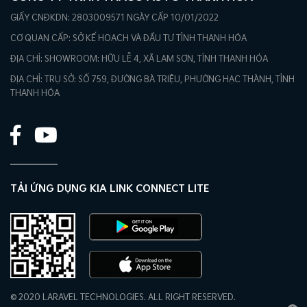
GIẤY CNĐKDN: 2803009571 NGÀY CẤP 10/01/2022
CƠ QUAN CẤP: SỞ KẾ HOẠCH VÀ ĐẦU TƯ TỈNH THANH HÓA
ĐỊA CHỈ: SHOWROOM: HỮU LỄ 4, XÃ LAM SƠN, TỈNH THANH HÓA
ĐỊA CHỈ: TRỤ SỞ: SỐ 759, ĐƯỜNG BÀ TRIỆU, PHƯỜNG HẠC THÀNH, TỈNH
THANH HÓA
TẢI ỨNG DỤNG KIA LINK CONNECT LITE
© 2020 LARAVEL TECHNOLOGIES. ALL RIGHT RESERVED.