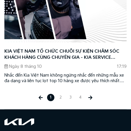
KIA VIỆT NAM TỔ CHỨC CHUỖI SỰ KIỆN CHĂM SÓC
KHÁCH HÀNG CÙNG CHUYÊN GIA - KIA SERVICE
CLINIC 2024
Ngày 8 tháng 10
17:19
Nhắc đến Kia Việt Nam không ngừng nhắc đến những mẫu xe
đa dạng và liên tục lọt top 10 hãng xe được yêu thích nhất.
Bên cạnh đó, Kia còn gây ấn tượng với khách hàng Việt Nam
nhờ sự tận tâm và chuyên nghiệp trong việc triển khai tốt các
dịch vụ hậu mãi.
1
2
3
4