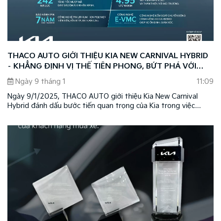
THACO AUTO GIỚI THIỆU KIA NEW CARNIVAL HYBRID
– KHẲNG ĐỊNH VỊ THẾ TIÊN PHONG, BỨT PHÁ VỚI
CÔNG NGHỆ XANH HYBRID
Ngày 9 tháng 1
11:09
Ngày 9/1/2025, THACO AUTO giới thiệu Kia New Carnival
Hybrid đánh dấu bước tiến quan trọng của Kia trong việc
mang đến những sản phẩm có hiệu suất vận hành mạnh mẽ,
với công nghệ tiên tiến, thân thiện môi trường, đồng thời
khẳng định vị thế dẫn đầu của thương hiệu Kia tại Việt Nam.