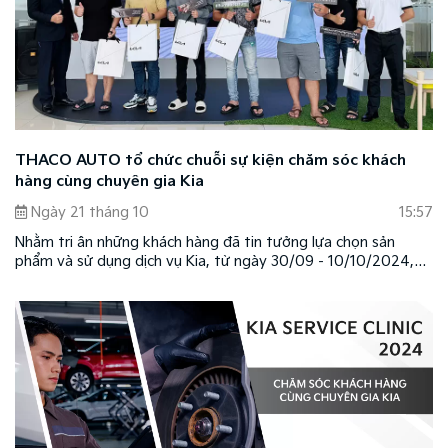
THACO AUTO tổ chức chuỗi sự kiện chăm sóc khách
hàng cùng chuyên gia Kia
Ngày 21 tháng 10
15:57
Nhằm tri ân những khách hàng đã tin tưởng lựa chọn sản
phẩm và sử dụng dịch vụ Kia, từ ngày 30/09 - 10/10/2024,
THACO AUTO đã tổ chức thành công chuỗi sự kiện Chăm sóc
khách hàng cùng chuyên gia Kia (Kia Service Clinic), tạo điều
kiện để khách hàng được kiểm tra và tư vấn xe miễn phí với
nhiều ưu đãi và quà tặng hấp dẫn.