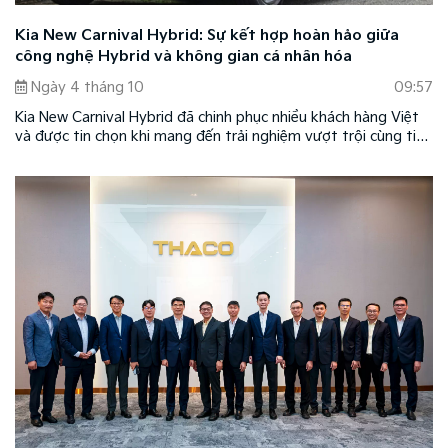
Kia New Carnival Hybrid: Sự kết hợp hoàn hảo giữa
công nghệ Hybrid và không gian cá nhân hóa
Ngày 4 tháng 10
09:57
Kia New Carnival Hybrid đã chinh phục nhiều khách hàng Việt
và được tin chọn khi mang đến trải nghiệm vượt trội cùng tiện
nghi theo xu hướng mới ở phân khúc xe cao cấp cỡ lớn. Đồng
thời, mẫu xe cũng là sự kết hợp hoàn hảo giữa công nghệ
xanh Hybrid và không gian cá nhân hóa theo phong cách của
chủ nhân, tôn vinh đẳng cấp của chủ sở hữu.