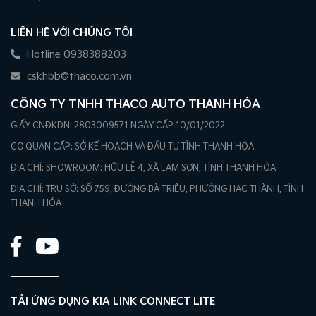
LIÊN HỆ VỚI CHÚNG TÔI
Hotline 0938388203
cskhbb@thaco.com.vn
CÔNG TY TNHH THACO AUTO THANH HÓA
GIẤY CNĐKDN: 2803009571 NGÀY CẤP 10/01/2022
CƠ QUAN CẤP: SỞ KẾ HOẠCH VÀ ĐẦU TƯ TỈNH THANH HÓA
ĐỊA CHỈ: SHOWROOM: HỮU LỄ 4, XÃ LAM SƠN, TỈNH THANH HÓA
ĐỊA CHỈ: TRỤ SỞ: SỐ 759, ĐƯỜNG BÀ TRIỆU, PHƯỜNG HẠC THÀNH, TỈNH
THANH HÓA
TẢI ỨNG DỤNG KIA LINK CONNECT LITE