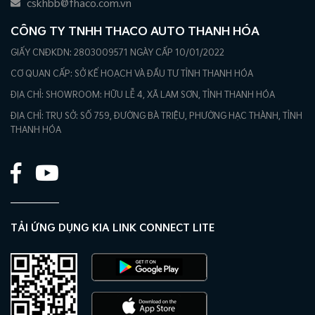
cskhbb@thaco.com.vn
CÔNG TY TNHH THACO AUTO THANH HÓA
GIẤY CNĐKDN: 2803009571 NGÀY CẤP 10/01/2022
CƠ QUAN CẤP: SỞ KẾ HOẠCH VÀ ĐẦU TƯ TỈNH THANH HÓA
ĐỊA CHỈ: SHOWROOM: HỮU LỄ 4, XÃ LAM SƠN, TỈNH THANH HÓA
ĐỊA CHỈ: TRỤ SỞ: SỐ 759, ĐƯỜNG BÀ TRIỆU, PHƯỜNG HẠC THÀNH, TỈNH
THANH HÓA
TẢI ỨNG DỤNG KIA LINK CONNECT LITE