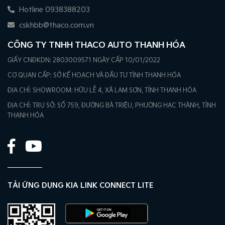
Hotline 0938388203
cskhbb@thaco.com.vn
CÔNG TY TNHH THACO AUTO THANH HÓA
GIẤY CNĐKDN: 2803009571 NGÀY CẤP 10/01/2022
CƠ QUAN CẤP: SỞ KẾ HOẠCH VÀ ĐẦU TƯ TỈNH THANH HÓA
ĐỊA CHỈ: SHOWROOM: HỮU LỄ 4, XÃ LAM SƠN, TỈNH THANH HÓA
ĐỊA CHỈ: TRỤ SỞ: SỐ 759, ĐƯỜNG BÀ TRIỆU, PHƯỜNG HẠC THÀNH, TỈNH
THANH HÓA
TẢI ỨNG DỤNG KIA LINK CONNECT LITE